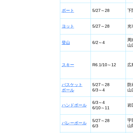
ボート
5/27～28
下
ヨット
5/27～28
光
周
登山
6/2～4
山
スキー
R6.1/10～12
広
バスケット
5/27～28
防
ボール
6/3～4
山
6/3～4
ハンドボール
岩
6/10～11
宇
5/27～28
バレーボール
山
6/3