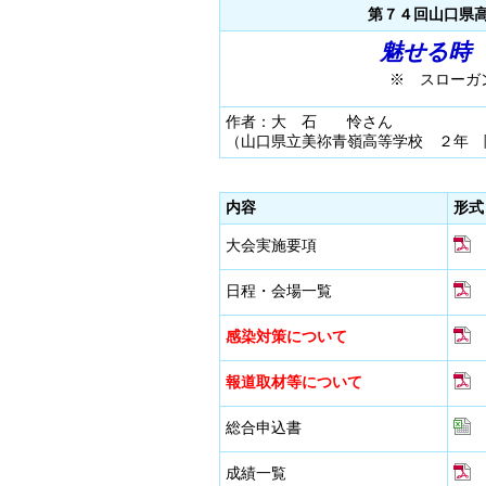
第７４回山口県
魅せる時
※ スローガ
作者：大 石 怜さん
（山口県立美祢青嶺高等学校 ２年 
内容
形式
大会実施要項
日程・会場一覧
感染対策について
報道取材等について
総合申込書
成績一覧