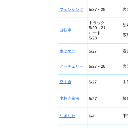
フェンシング
5/27～28
岩
トラック
防
5/20～21
自転車
ロード
広
5/28
ホッケー
岩
5/27
アーチェリー
5/27～28
岩
空手道
山
5/27
少林寺拳法
柳
5/27
なぎなた
下
6/4