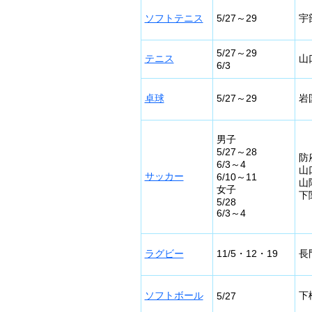
ソフトテニス
5/27～29
宇
5/27～29
テニス
山
6/3
卓球
5/27～29
岩
男子
5/27～28
防
6/3～4
山
サッカー
6/10～11
山
女子
下
5/28
6/3～4
ラグビー
11/5・12・19
長
ソフトボール
下
5/27