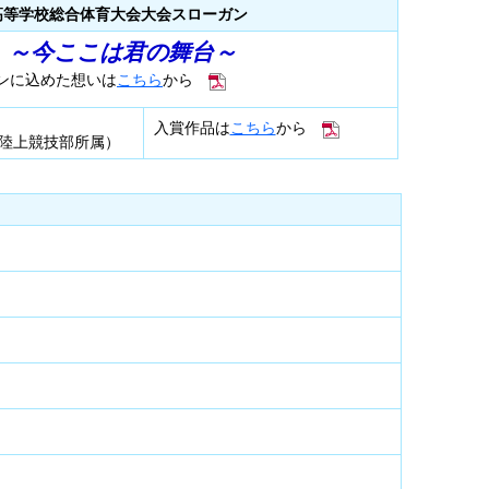
高等学校総合体育大会大会スローガン
 ～今ここは君の舞台～
ンに込めた想いは
こちら
から
入賞作品は
こちら
から
陸上競技部所属）