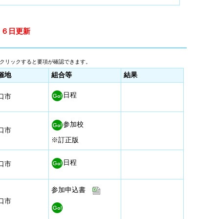
１６日更新
クリックすると要項が確認できます。
催地
組合等
結果
日程
口市
参加校
口市
※訂正版
日程
口市
参加申込書
口市