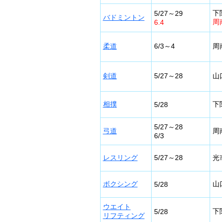
下
5/27～29
バドミントン
周
6.4
柔道
6/3～4
周
剣道
5/27～28
山
相撲
下
5/28
5/27～28
弓道
周
6/3
レスリング
5/27～28
光
ボクシング
山
5/28
ウエイト
下
5/28
リフティング