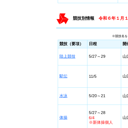
競技別情報
令和６年１月
※競技名を
競技（要項）
日程
開
陸上競技
5/27～29
山
駅伝
山
11/5
水泳
5/20～21
山
5/27～28
体操
山
6/4
※新体操個人