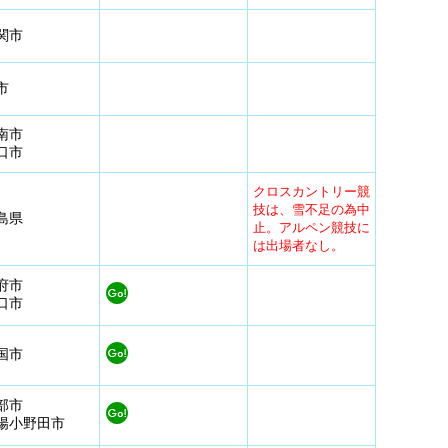
関市
市
南市
口市
クロスカントリー競
技は、雪不足の為中
島県
止。アルペン競技に
は出場者なし。
府市
口市
国市
部市
陽小野田市